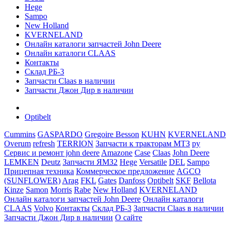
Hege
Sampo
New Holland
KVERNELAND
Онлайн каталоги запчастей John Deere
Онлайн каталоги CLAAS
Контакты
Склад РБ-3
Запчасти Claas в наличии
Запчасти Джон Дир в наличии
Optibelt
Cummins
GASPARDO
Gregoire Besson
KUHN
KVERNELAND
Overum
refresh
TERRION
Запчасти к тракторам МТЗ
ру
Сервис и ремонт john deere
Amazone
Case
Claas
John Deere
LEMKEN
Deutz
Запчасти ЯМЗ2
Hege
Versatile
DEL
Sampo
Прицепная техника
Коммерческое предложение
AGCO
(SUNFLOWER)
Arag
FKL
Gates
Danfoss
Optibelt
SKF
Bellota
Kinze
Samon
Morris
Rabe
New Holland
KVERNELAND
Онлайн каталоги запчастей John Deere
Онлайн каталоги
CLAAS
Volvo
Контакты
Склад РБ-3
Запчасти Claas в наличии
Запчасти Джон Дир в наличии
О сайте