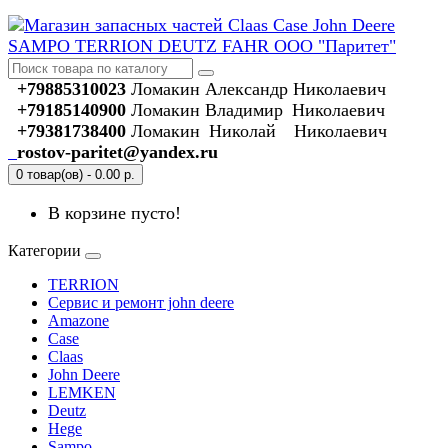
+79885310023
Ломакин Александр Николаевич
+79185140900
Ломакин Владимир Николаевич
+79381738400
Ломакин Николай Николаевич
rostov-paritet@yandex.ru
0 товар(ов) - 0.00 р.
В корзине пусто!
Категории
TERRION
Сервис и ремонт john deere
Amazone
Case
Claas
John Deere
LEMKEN
Deutz
Hege
Sampo