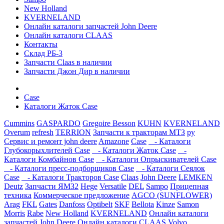
New Holland
KVERNELAND
Онлайн каталоги запчастей John Deere
Онлайн каталоги CLAAS
Контакты
Склад РБ-3
Запчасти Claas в наличии
Запчасти Джон Дир в наличии
Case
Каталоги Жаток Case
Cummins
GASPARDO
Gregoire Besson
KUHN
KVERNELAND
Overum
refresh
TERRION
Запчасти к тракторам МТЗ
ру
Сервис и ремонт john deere
Amazone
Case
- Каталоги
Глубокорыхлителей Case
- Каталоги Жаток Case
-
Каталоги Комбайнов Case
- Каталоги Опрыскивателей Case
- Каталоги пресс-подборщиков Case
- Каталоги Сеялок
Case
- Каталоги Тракторов Case
Claas
John Deere
LEMKEN
Deutz
Запчасти ЯМЗ2
Hege
Versatile
DEL
Sampo
Прицепная
техника
Коммерческое предложение
AGCO (SUNFLOWER)
Arag
FKL
Gates
Danfoss
Optibelt
SKF
Bellota
Kinze
Samon
Morris
Rabe
New Holland
KVERNELAND
Онлайн каталоги
запчастей John Deere
Онлайн каталоги CLAAS
Volvo