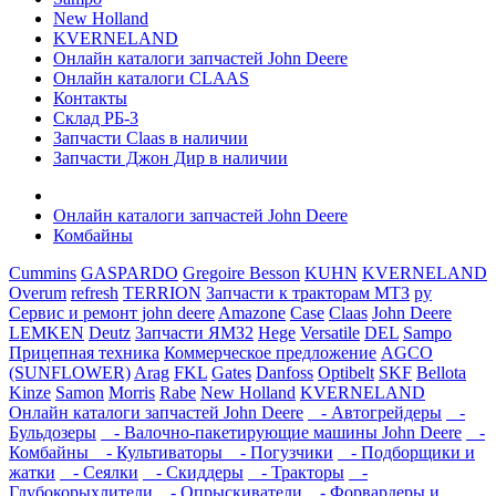
New Holland
KVERNELAND
Онлайн каталоги запчастей John Deere
Онлайн каталоги CLAAS
Контакты
Склад РБ-3
Запчасти Claas в наличии
Запчасти Джон Дир в наличии
Онлайн каталоги запчастей John Deere
Комбайны
Cummins
GASPARDO
Gregoire Besson
KUHN
KVERNELAND
Overum
refresh
TERRION
Запчасти к тракторам МТЗ
ру
Сервис и ремонт john deere
Amazone
Case
Claas
John Deere
LEMKEN
Deutz
Запчасти ЯМЗ2
Hege
Versatile
DEL
Sampo
Прицепная техника
Коммерческое предложение
AGCO
(SUNFLOWER)
Arag
FKL
Gates
Danfoss
Optibelt
SKF
Bellota
Kinze
Samon
Morris
Rabe
New Holland
KVERNELAND
Онлайн каталоги запчастей John Deere
- Автогрейдеры
-
Бульдозеры
- Валочно-пакетирующие машины John Deere
-
Комбайны
- Культиваторы
- Погузчики
- Подборщики и
жатки
- Сеялки
- Скиддеры
- Тракторы
-
Глубокорыхлители
- Опрыскиватели
- Форвардеры и