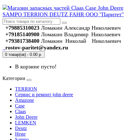
+79885310023
Ломакин Александр Николаевич
+79185140900
Ломакин Владимир Николаевич
+79381738400
Ломакин Николай Николаевич
rostov-paritet@yandex.ru
0 товар(ов) - 0.00 р.
В корзине пусто!
Категории
TERRION
Сервис и ремонт john deere
Amazone
Case
Claas
John Deere
LEMKEN
Deutz
Hege
Sampo