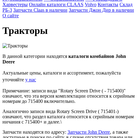
Харвестеры
Онлайн каталоги CLAAS
Volvo
Контакты
Склад
РБ-3
Запчасти Claas в наличии
Запчасти Джон Дир в наличии
О сайте
Тракторы
В данной категории находятся
каталоги комбайнов John
Deere
Актуальные цены, каталоги и ассортимент, пожалуйста
уточняйте
у нас
Примечание: записи вида "Rotary Screen Drive ( - 715400)"
означают, что эта версия комплектации относится к серийным
номерам до 715400 включительно.
Аналогично записи вида Rotary Screen Drive ( 715401-)
означают, что раздел каталога относится к серийным номерам
ничания с 715400+ и далее.\
Запчасти находятся по адресу:
Запчасти John Deere
, а также
доступные в поиске по сайту, в случае отсутствия товара или